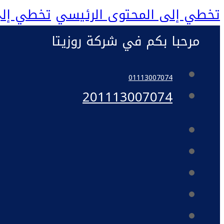
تخطي إلى المحتوى الرئيسي
تخطي إلى
مرحبا بكم في شركة روزيتا
01113007074
201113007074