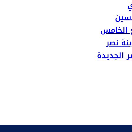
ي
سين
 الخامس
نة نصر
 الجديدة