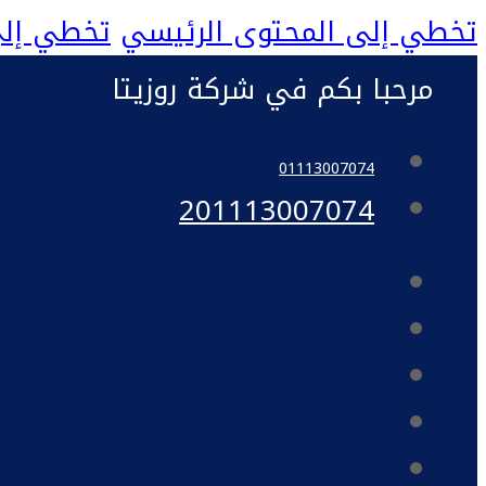
تخطي إلى المحتوى الرئيسي
تخطي إلى
مرحبا بكم في شركة روزيتا
01113007074
201113007074