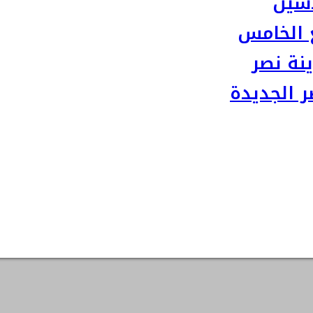
سين
 الخامس
نة نصر
 الجديدة