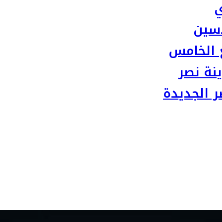
ي
سين
 الخامس
نة نصر
 الجديدة