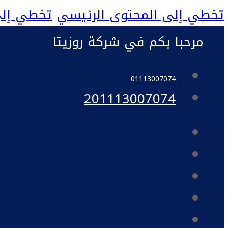
تخطي إلى المحتوى الرئيسي
تخطي إلى
مرحبا بكم في شركة روزيتا
01113007074
201113007074