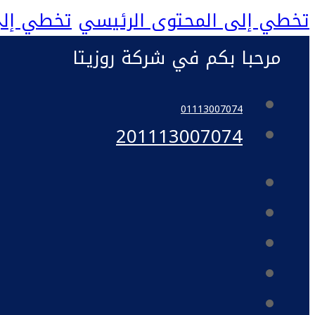
تخطي إلى المحتوى الرئيسي
تخطي إلى
مرحبا بكم في شركة روزيتا
01113007074
201113007074