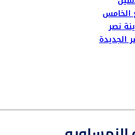
سين
 الخامس
نة نصر
 الجديدة
 النمساويه