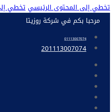
تخطي إلى المحتوى الرئيسي
تخطي إلى
مرحبا بكم في شركة روزيتا
01113007074
201113007074