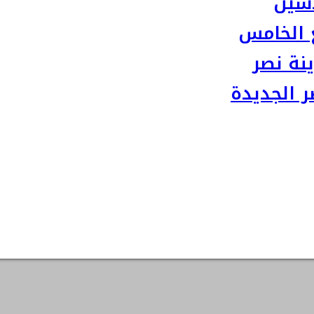
سين
 الخامس
نة نصر
 الجديدة