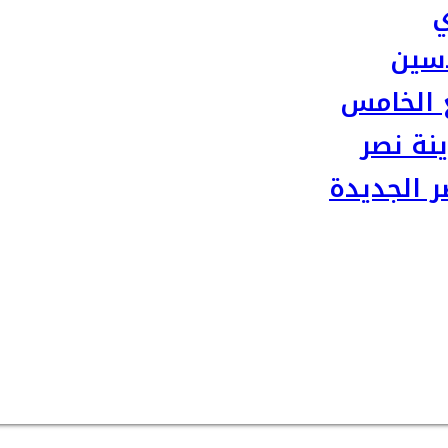
ي
سين
 الخامس
نة نصر
 الجديدة