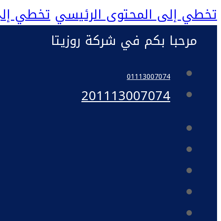
تخطي إلى المحتوى الرئيسي
تخطي إلى
مرحبا بكم في شركة روزيتا
01113007074
201113007074