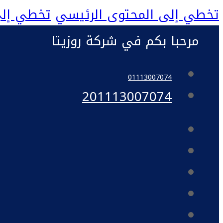
تخطي إلى المحتوى الرئيسي
تخطي إلى
مرحبا بكم في شركة روزيتا
01113007074
201113007074