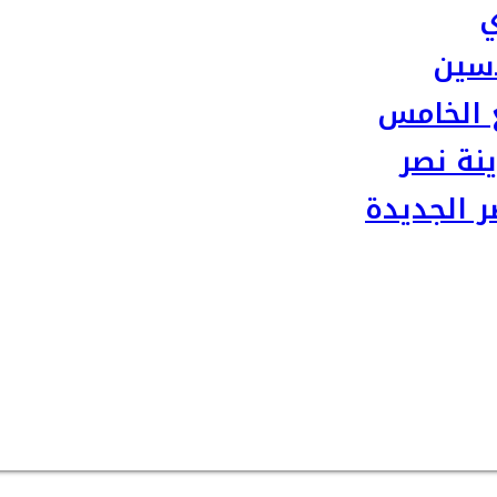
ي
سين
 الخامس
نة نصر
 الجديدة