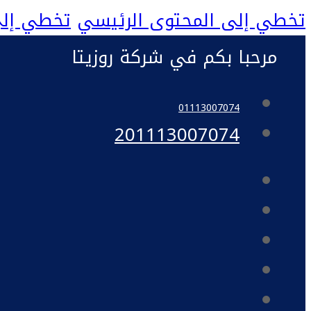
تخطي إلى المحتوى الرئيسي
تخطي إلى
مرحبا بكم في شركة روزيتا
01113007074
201113007074