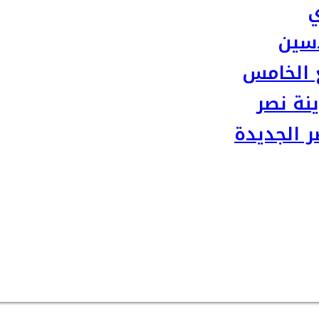
ي
سين
 الخامس
نة نصر
 الجديدة